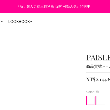
3
1
0
4
3
3
4
8
6
7
:
:
:
1
7
0
0
1
5
3
4
『新．超人力霸王特別版 12吋 可動人偶』預購中！
6折起！聯名系列、演唱會商品同步優惠
2
0
3
9
2
2
3
7
5
6
Days
Hours
Minutes
Second
0
6
0
4
2
3
1
2
8
1
1
2
6
4
5
5
3
1
2
0
:
:
:
1
7
0
0
1
5
3
4
6折起！聯名系列、演唱會商品同步優惠
4
2
0
1
T
LOOKBOOK
Days
Hours
Minutes
Second
0
6
0
4
2
3
3
1
0
5
3
1
2
2
0
4
2
0
1
1
3
1
0
0
2
0
1
PAISL
0
商品貨號:PH2
NT$2,144
Color
: 綠