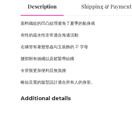
Description
Shipping & Payment
面料織紋的凹凸紋理避免了夏季的黏身感
布性的疏水性非常適合海邊活動
右褲管有著變形蟲勾玉裝飾的 P 字母
腰部附有抽繩以及鬆緊帶結構
令穿脫更加便利且無負擔
略短且寬的版型設計適合所有人的身形。
Additional details