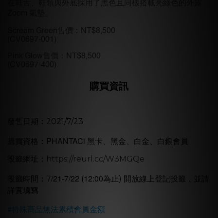
在鞋舌、鞋領與外底採用了黑色且同樣搭載亮綠色的外露
氣墊。
Zoom
Scream Green售價：NT$8,500
(CV0697-001)
Pink Glow售價：NT$8,500
(CV0697-400)
購買資訊
2021/7/23
發售日期：
PHANTACi
購買資格：
黑卡、黑金、白金、白銀會員
https://reurl.cc/W3MGQe
投籤網址：
/21-7/22
12:00
投籤時間：7
(
為止)
開放線上登記投籤，並請
詳實填寫
#
特殊商品無法累積會員金額