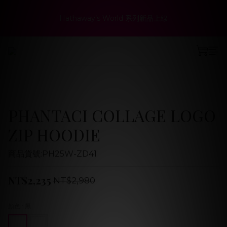
9
8
9
9
8
3
1
0
2
6
1
2
2
4
3
1
春夏折扣最低6折起！限量鞋款、聯名系列商品同步優惠
8
7
8
8
9
7
2
0
Hathaway’s World 系列新品上線
:
:
:
1
5
0
1
1
3
2
0
立即選購
7
6
7
7
9
8
6
1
日
時
分
秒
0
4
0
0
2
1
6
5
6
6
8
7
5
0
3
1
0
5
9
4
5
5
7
6
4
2
0
『新．超人力霸王特別版 12吋 可動人偶』預購中！
4
8
3
4
4
6
5
3
1
3
7
2
3
3
5
4
2
0
2
6
1
2
2
4
3
1
春夏折扣最低6折起！限量鞋款、聯名系列商品同步優惠
:
:
:
1
5
0
1
1
3
2
0
立即選購
日
時
分
秒
0
4
0
0
2
1
PHANTACI COLLAGE LOGO
3
1
0
2
0
ZIP HOODIE
1
0
商品貨號:PH25W-ZD41
NT$2,235
NT$2,980
顏色
: 黑