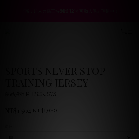
6
5
6
8
7
3
0
3
6
2
9
1
6
2
4
3
春夏折扣最低6折起！聯名系列、演唱會商品同步優惠
5
4
9
5
7
6
2
2
『新．超人力霸王特別版 12吋 可動人偶』預購中！
5
:
:
:
1
8
0
5
1
3
2
立即選購
4
3
8
4
6
5
1
1
日
時
分
秒
4
0
7
4
0
2
1
3
2
7
3
5
4
0
0
3
6
3
1
0
2
9
1
6
2
4
3
春夏折扣最低6折起！聯名系列、演唱會商品同步優惠
2
5
2
0
:
:
:
1
8
0
5
1
3
2
立即選購
1
4
1
日
時
分
秒
0
7
4
0
2
1
0
3
0
6
3
1
0
2
5
2
0
1
4
1
SPORTS NEVER STOP
0
3
0
2
TRAINING JERSEY
1
0
商品貨號:PH26S-JS73
NT$1,504
NT$1,880
顏色