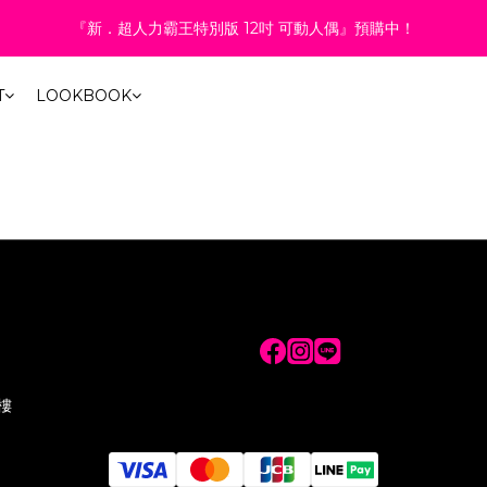
2
1
5
2
4
9
3
4
8
3
9
:
:
:
1
6
0
1
5
9
0
6
『新．超人力霸王特別版 12吋 可動人偶』預購中！
6折起！聯名系列、演唱會商品同步優惠
1
0
4
1
3
8
2
3
7
2
8
Days
Hours
Minutes
Second
0
5
0
4
8
5
0
3
0
2
7
1
2
6
1
7
4
3
7
4
2
:
:
:
1
6
0
1
5
9
0
6
6折起！聯名系列、演唱會商品同步優惠
3
2
6
3
T
LOOKBOOK
Days
Hours
Minutes
Second
1
0
5
0
4
8
5
2
1
5
2
0
4
3
7
4
1
0
4
1
3
2
6
3
0
3
0
2
1
5
2
2
1
0
4
1
1
0
3
0
0
2
1
0
樓